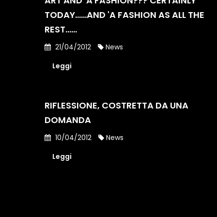
ART AND 'A FASHION??? CERTAINLY
TODAY......AND 'A FASHION AS ALL THE
REST......
21/04/2012
News
Leggi
RIFLESSIONE, COSTRETTA DA UNA
DOMANDA
10/04/2012
News
Leggi