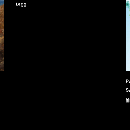
Leggi
P
S