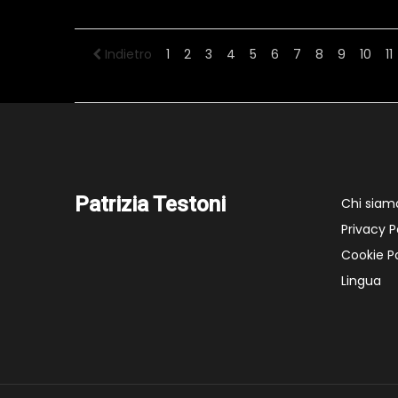
Indietro
1
2
3
4
5
6
7
8
9
10
11
Patrizia Testoni
Chi siam
Privacy P
Cookie Po
Lingua