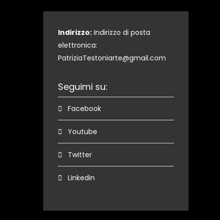
Indirizzo:
Indirizzo di posta
elettronica:
PatriziaTestoniarte@gmail.com
Seguimi su:
Facebook
Youtube
Twitter
Linkedin