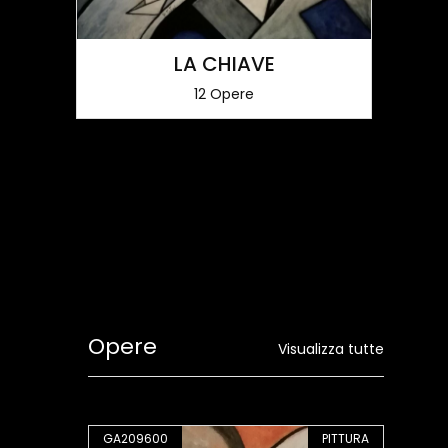
LA CHIAVE
12 Opere
Opere
Visualizza tutte
PITTURA
GA209600
PITTURA
GA