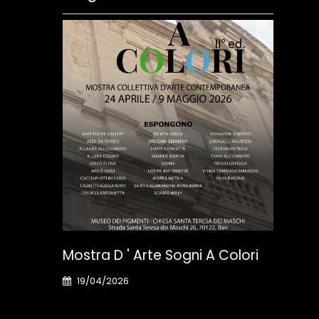
Mos
Bol
23
Mostra D ' Arte Sogni A Colori
Cura
19/04/2026