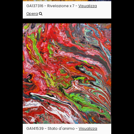
GA137316 - Rivelazione x 7 -
Visualizza
Opera
GA141539 - Stato d'animo -
Visualizza