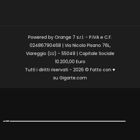
Powered by Orange 7 s.r.l. - P.IVA e C.F.
02486790468 | Via Nicola Pisano 76L,
Viareggio (LU) - 55049 | Capitale Sociale
10.200,00 Euro
Tutti i diritti riservati - 2026 © Fatto con
♥
su
Gigarte.com
Le tue preferenze relative alla privacy
Informativa sulla raccolta