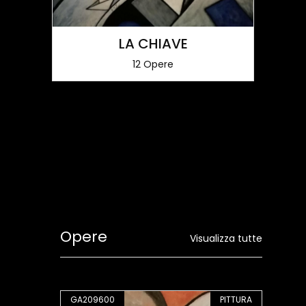
LA CHIAVE
12 Opere
Opere
Visualizza tutte
PITTURA
GA209600
PITTURA
GA