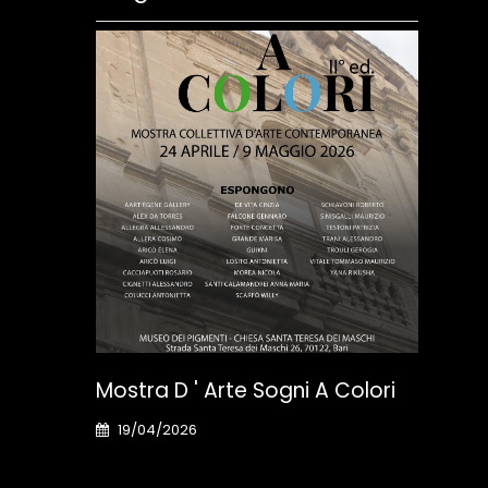
Mos
Bol
23
Mostra D ' Arte Sogni A Colori
Cura
19/04/2026