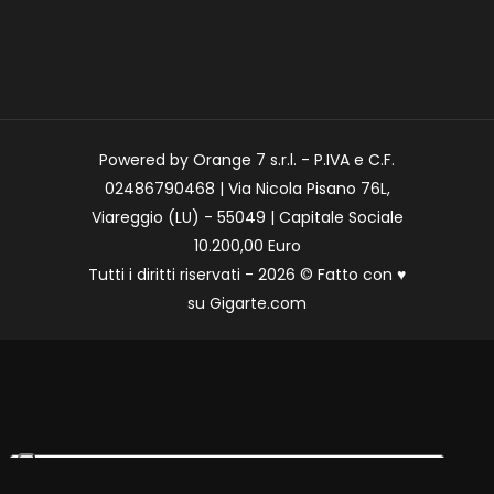
Powered by Orange 7 s.r.l. - P.IVA e C.F.
02486790468 | Via Nicola Pisano 76L,
Viareggio (LU) - 55049 | Capitale Sociale
10.200,00 Euro
Tutti i diritti riservati - 2026 © Fatto con
♥
su
Gigarte.com
Le tue preferenze relative alla privacy