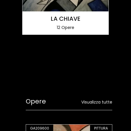
LA CHIAVE
12 Opere
Opere
Visualizza tutte
PITTURA
GA209600
PITTURA
GA