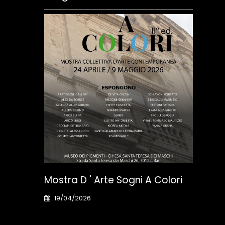
Mos
Bol
23
Mostra D ' Arte Sogni A Colori
Cura
19/04/2026