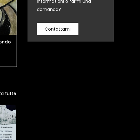
informazioni o farmi una
domanda?
Contattami
mondo
Il mercante di sogni
Portami via....
za tutte