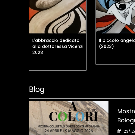
ovest
L'abbraccio dedicato
Il piccolo angel
alla dottoressa Vicenzi
(2023)
2023
Blog
Mostr
Bolog
23/12