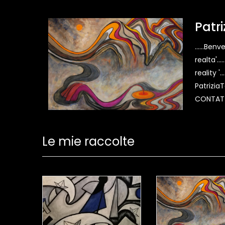
Patri
......Ben
realta'..
reality '
Patrizia
CONTATTA
Le mie raccolte