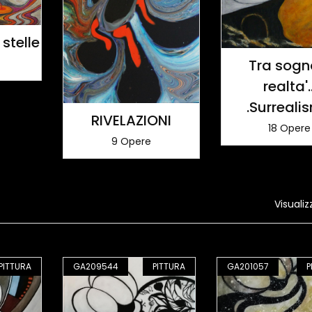
stelle
Tra sogn
realta'..
.Surreali
RIVELAZIONI
18 Opere
9 Opere
Visualiz
PITTURA
GA209544
PITTURA
GA201057
P