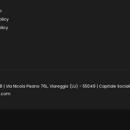
o
olicy
licy
 | Via Nicola Pisano 76L, Viareggio (LU) - 55049 | Capitale Social
e.com