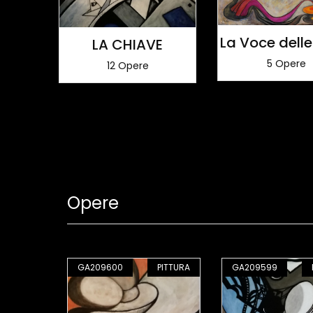
La Voce delle 
LA CHIAVE
5 Opere
12 Opere
Opere
PITTURA
GA209600
PITTURA
GA209599