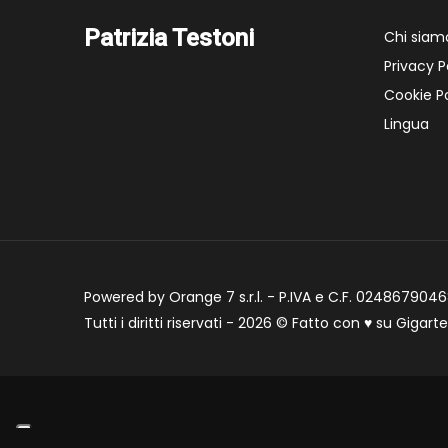
Patrizia Testoni
Chi siam
Privacy P
Cookie Po
Lingua
Powered by Orange 7 s.r.l. - P.IVA e C.F. 02486790468
Tutti i diritti riservati - 2026 © Fatto con
♥
su
Gigart