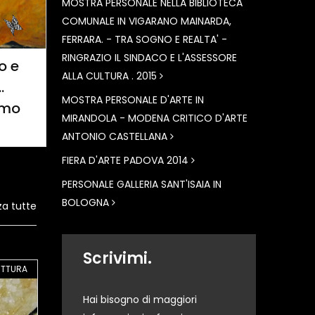
MOSTRA PERSONALE NELLA BIBLIOTECA
COMUNALE IN VIGARANO MAINARDA,
FERRARA. - TRA SOGNO E REALTA' -
RINGRAZIO IL SINDACO E L'ASSESSORE
o e
ALLA CULTURA . 2015
.
MOSTRA PERSONALE D'ARTE IN
smo
MIRANDOLA - MODENA CRITICO D'ARTE
ANTONIO CASTELLANA
FIERA D'ARTE PADOVA 2014
PERSONALE GALLERIA SANT'ISAIA IN
BOLOGNA
za tutte
Scrivimi.
ITTURA
GA201056
PITTURA
GA197606
PI
Hai bisogno di maggiori