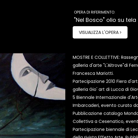
OPERA DI RIFERIMENTO:
"Nel Bosco" olio su tela
VISUALIZZA L'OPERA
MOSTRE E COLLETTIVE: Rassegna
galleria d'arte "L'Altrove"di Fe
Francesca Mariotti.
Partecipazione 2010 Fiera d'ar
galleria Gio' art di Lucca di 
5 Biennale Internazionale d'Arte
Imbarcaderi, evento curato dal
Pubblicazione catalogo Monda
Collettiva a Cesenatico, event
Partecipazione biennale di Lec
della rivista Effetto Arte. Pubb