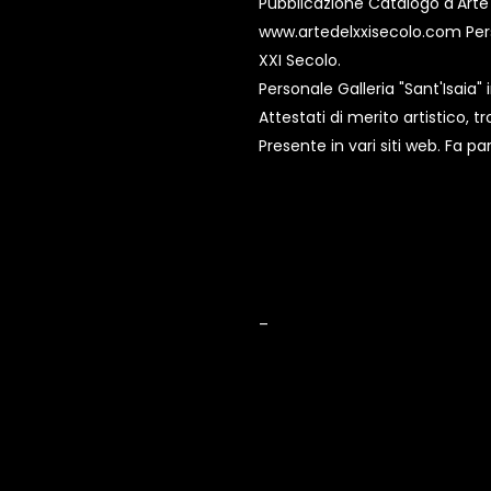
Pubblicazione Catalogo d'Art
www.artedelxxisecolo.com Pers
XXI Secolo.
Personale Galleria "Sant'Isaia" 
Attestati di merito artistico, t
Presente in vari siti web. Fa
_