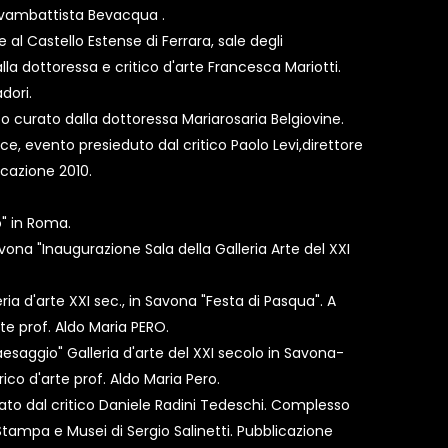
Giovambattista Bevacqua .
 al Castello Estense di Ferrara, sale degli
la dottoressa e critico d'arte Francesca Mariotti.
dori.
o curato dalla dottoressa Mariarosaria Belgiovine.
ce, evento presieduto dal critico Paolo Levi,direttore
licazione 2010.
co" in Roma.
vona "Inaugurazione Sala della Galleria Arte del XXI
ria d'arte XXI sec., in Savona "Festa di Pasqua". A
rte prof. Aldo Maria PERO.
aesaggio" Galleria d'arte del XXI secolo in Savona-
rico d'arte prof. Aldo Maria Pero.
ato dal critico Daniele Radini Tedeschi. Complesso
Stampa e Musei di Sergio Salinetti. Pubblicazione