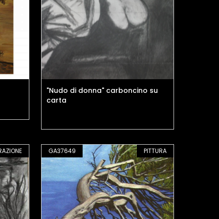
"Nudo di donna" carboncino su
carta
RAZIONE
GA37649
PITTURA