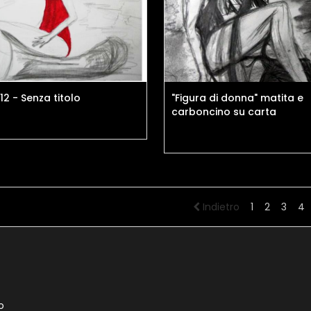
2 - Senza titolo
"Figura di donna" matita e
carboncino su carta
Indietro
1
2
3
4
o