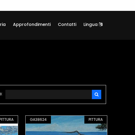
ria
Approfondimenti
Contatti
Lingua
a:
PITTURA
GA38624
PITTURA