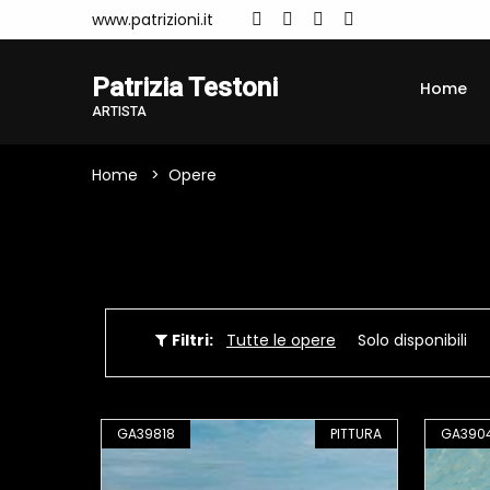
www.patrizioni.it
Patrizia Testoni
Home
ARTISTA
Home
Opere
Filtri:
Tutte le opere
Solo disponibili
GA39818
PITTURA
GA390