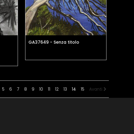
GA37649 - Senza titolo
5
6
7
8
9
10
11
12
13
14
15
Avanti