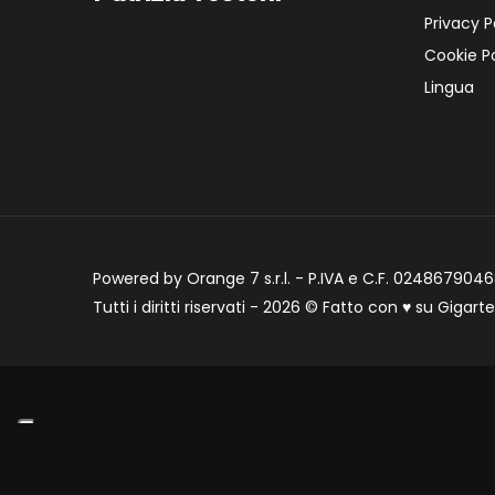
Privacy P
Cookie Po
Lingua
Powered by Orange 7 s.r.l. - P.IVA e C.F. 02486790468
Tutti i diritti riservati - 2026 © Fatto con
♥
su
Gigart