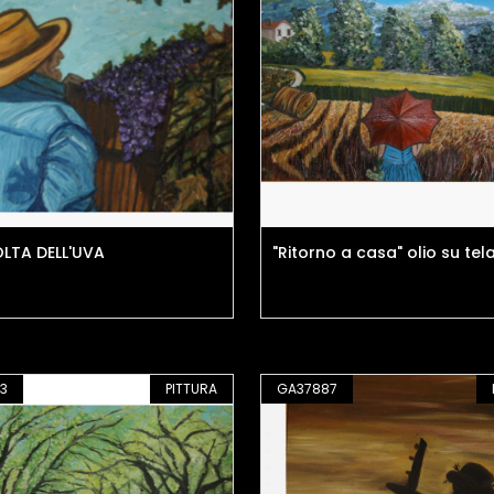
LTA DELL'UVA
"Ritorno a casa" olio su tel
3
PITTURA
GA37887